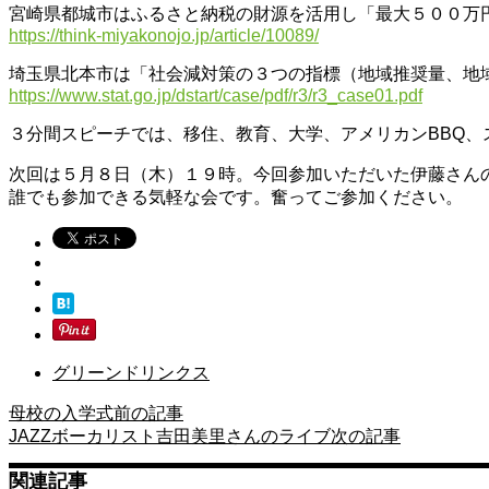
宮崎県都城市はふるさと納税の財源を活用し「最大５００万円の
https://think-miyakonojo.jp/article/10089/
埼玉県北本市は「社会減対策の３つの指標（地域推奨量、地
https://www.stat.go.jp/dstart/case/pdf/r3/r3_case01.pdf
３分間スピーチでは、移住、教育、大学、アメリカンBBQ
次回は５月８日（木）１９時。今回参加いただいた伊藤さん
誰でも参加できる気軽な会です。奮ってご参加ください。
グリーンドリンクス
母校の入学式
前の記事
JAZZボーカリスト吉田美里さんのライブ
次の記事
関連記事